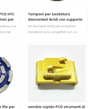
 PCD HTC
Tamponi per lucidatura
visi per
diamantati ibridi con supporto
uzzo
in velcro da 3 pollici
antisce una
Gli strumenti ibridi per lucidatura
siva del
transitoria sono progettati con un
i
supporto in velcro per un fissaggio
difficili.
facile e veloce alle apparecchiature di
zione PCD EZ
lucidatura. Progettato per l'uso a
ente resina
secco, questo fondello ibrido di
 e altri
transizione offre prestazioni e longevità
minimo il
ottimali
urata
r garantire
te,
to fluido e
nti in
 fila per
cambio rapido PCD strumenti di