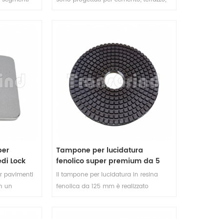
ti 15 mm per
granito, pietra artificiale, quarzo,
to utensile
quarzite, marmo. I tamponi per
ina aiuta a
lucidatura dei controsoffitti in cemento
ne e a
con supporto in velcro sono adatti per
i levigatura
la lucidatura a secco dei controsoffitti
errazzo.
e altre applicazioni
per
Tampone per lucidatura
edi Lock
fenolico super premium da 5
gonale
pollici per pavimenti in cemento
er pavimenti
Il tampone per lucidatura in resina
razzo
e terrazzo
n un
fenolica da 125 mm è realizzato
o uno
esclusivamente per una lucidatura
alta qualità
elevata su pavimenti in cemento,