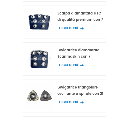
terrazzo.
Scarpa diamantata HTC
di qualità premium con 7
segmenti ad anello a
LEGGI DI PIÙ
fiore
Levigatrice diamantata
Scanmaskin con 7
segmenti ad anello
LEGGI DI PIÙ
floreale per calcestruzzo e
terrazzo
Levigatrice triangolare
oscillante a spirale con 21
segmenti diamantati per
LEGGI DI PIÙ
la levigatura degli angoli
su calcestruzzo e terrazzo.