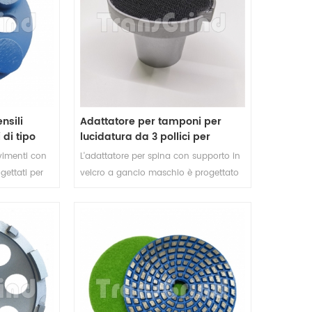
profondità per il rivestimento degli
strumenti di rimozione e ridurre il
calibro del pavimento causato
dall'aggressivo PCD segmenti.
nsili
Adattatore per tamponi per
di tipo
lucidatura da 3 pollici per
ma
Terrco
vimenti con
L'adattatore per spina con supporto in
gettati per
velcro a gancio maschio è progettato
e lucidatura
per le smerigliatrici Terrco e le
 abrasivi a
rettificatrici Floorex per l'installazione di
 rimuovere
tamponi per lucidatura in resina o
e grezzo,
ibridi da 3 pollici per la lucidatura di
e una finitura
pavimenti in cemento o pietra. Il
ività e
platorello a cambio rapido degli
ellenti.
utensili ti farà risparmiare un sacco di
tempo e ridurrà i costi per i lavori di