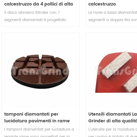
calcestruzzo da 4 pollici di alta
calcestruzzo
qualità Disco abrasivo
Il disco abrasivo Klindex con 7
Le mole a tazza diamanta
diamantato Klindex con 7
segmenti diamantati è progettato
segmenti a doppia fila son
segmenti diamantati per
principalmente per la levigatura di
per durare più a lungo dur
pavimenti in cemento e terrazzo
pavimenti in cemento e terrazzo con le
levigatura di pavimenti i
caratteristiche di alta efficienza e lunga
altri materiali.Questa mol
durata. Il nostro disco abrasivo
ad alte prestazioni è utili
diamantato appositamente formulato
per la rimozione di materia
contiene un'alta concentrazione di
diamanti di grado industriale
combinati con una speciale miscela di
polvere metallica per fornire le
massime prestazioni al minor costo di
macinazione. In modo che i nostri
utensili diamantati Klindex possano
tamponi diamantati per
Utensili diamantati L
offrire la massima efficienza di rettifica
lucidatura pavimenti in rame
Grinder di alta qualit
a costi molto bassi.
con supporto in velcro per
segmenti diamantati
I tamponi diamantati per lucidatura a
L'utensile per la molatura 
calcestruzzo Terrazzo
rettangolari
legante rame sono progettati per la
per Lavina è dotato di du