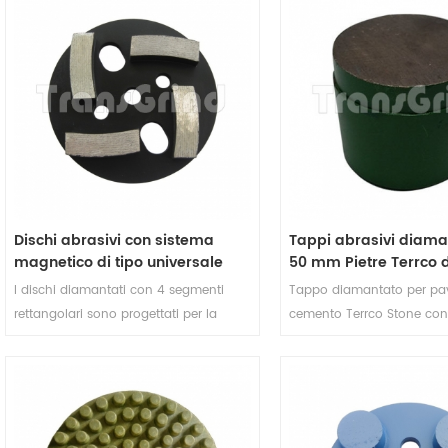
da un design resistente con punti in
progettato per offrire prest
ceramica, questi disco per lucidatura
eccezionali su superfici i
bordi Garantisce un'efficiente
terrazzo. Con il suo desig
dissipazione del calore e riduce
esagonali, offre un'eccelle
l'intasamento, offrendo una finitura
di macinazione e risultati p
professionale ad ogni utilizzo.
Questo utensile diamantat
è compatibile con le smerig
Husqvarna Redi Lock, gar
adattamento perfetto per o
rettifica efficienti.
Dischi abrasivi con sistema
Tappi abrasivi diama
magnetico di tipo universale
50 mm Pietre Terrco da
per smerigliatrici popolari
per la macinazione a
I dischi diamantati con 4 segmenti
Tappo diamantato per pav
di pavimenti in ceme
rettangolari sono progettati per la
cemento Terrco Stone co
maggior parte delle smerigliatrici più
segmento colonnare proge
diffuse. Questi dischi abrasivi
levigatura molto potente 
diamantati in metallo sono ideali per
in cemento terrazzo
vari materiali, tra cui cemento, pietra,
ceramica e altre superfici dure.