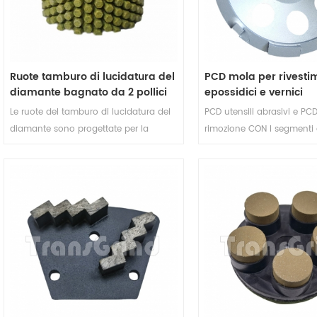
Ruote tamburo di lucidatura del
PCD mola per rivesti
diamante bagnato da 2 pollici
epossidici e vernici
per marmo di granito concreto
Le ruote del tamburo di lucidatura del
PCD utensili abrasivi e PCD
sottoutilizzato Controsoffitto del
diamante sono progettate per la
rimozione CON I segmenti
lavandino
lucidatura all'interno della superficie
legante metallico sono pro
del raggio di sottoutile Lavello. Loro
rimuovere il rivestimento 
.sono molto più più facili di Generali
superficie in calcestruzzo 
Generali Flexible Diamond Pads da
non danneggeranno il pa
usare Quando lucidatura della
calcestruzzoIl segmento d
superficie interna di lavello. La
legante metallico funge d
lucidatura bagnata si tradurrà in
stabilizzatore e guida di p
lucentezza migliore e anche le ruote di
riduce la misurazione del
lucidatura dureranno più a lungo. Con
causata dall'aggressivo P
5 / 8-11 Discussione o M14 Discussione,
i tamburi di lucidatura del diamante