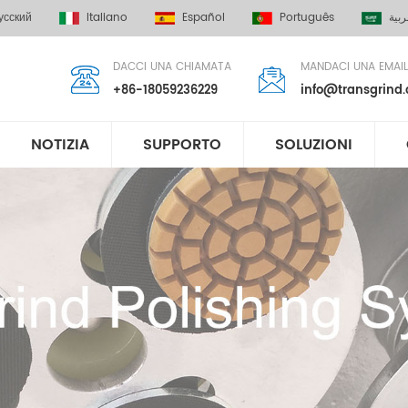
усский
Italiano
Español
Português
العر
DACCI UNA CHIAMATA
MANDACI UNA EMAIL
+86-18059236229
info@transgrind
NOTIZIA
SUPPORTO
SOLUZIONI