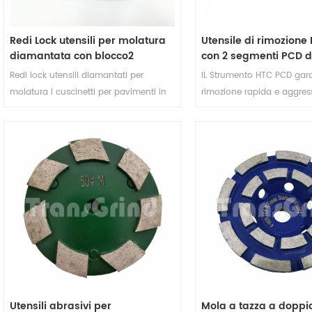
Redi Lock utensili per molatura
Utensile di rimozione
diamantata con blocco2
con 2 segmenti PCD di
segmenti di freccia Per
pavimenti in calcestr
Redi lock utensili diamantati per
IL Strumento HTC PCD gar
cemento e Terrazzo sistema di
molatura I cuscinetti per pavimenti in
rimozione rapida e aggres
sgancio rapido
cemento con segmenti a doppia
rivestimento per compiti d
freccia sono progettati per cemento e
preparazione delle superfici 
terrazzo levigatura pavimenti, 12mm il
Questo Strumento di rimo
segmento alto ha buone prestazioni
change Rimuove efficacem
sulla levigatura di calcestruzzo
epossidica, adesivi, vernice
pavimento.
rivestimenti, riducendo al 
carico e preservando la d
dell'utensile. Progettato pe
stabilità e prestazioni eleva
garantisce un funzionamen
risultati costanti su pavime
calcestruzzo impegnativi.
Utensili abrasivi per
Mola a tazza a doppia