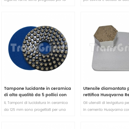
lucidatura del calcestruzzo terrazzo e
diamantati rettangolari al
levigare i graffi sulla superficie.
una maggiore durata. Ques
diamantato in metallo Lav
ridurre i costi di sostituzio
massimizzare l'efficienza d
su superfici in cemento e t
Tampone lucidante in ceramica
Utensile diamantato 
di alta qualità da 5 pollici con
rettifica Husqvarna R
retro in velcro per cemento e
con un segmento esa
IL Tamponi di lucidatura in ceramica
Gli utensili di levigatura p
terrazzo
per calcestruzzo e ter
da 125 mm sono progettati per una
in cemento Husqvarna co
lucidatura dei bordi e una rifinitura
segmento esagonale son
della superficie superiori. Caratterizzati
strumento di levigatura di 