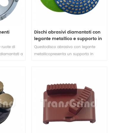
lucidatura.
menti
Dischi abrasivi diamantati con
legante metallico e supporto in
velcro per pavimenti in cemento
 ruote di
Questodisco abrasivo con legante
e terrazzo
 diamantati a
metallicopresenta un supporto in
gettati per
velcro per un fissaggio rapido e sicuro
su una
alle smerigliatrici. Disponibile nei
spatolata e
diametri da 3 pollici, 4 pollici e 5
vimento in
pollici,disco abrasivo
iamantato a
diamantatogarantiscono una
a
durevolezza eccezionale, rendendoli
rofondità e
ideali per livellare, lisciare e rifinire
 pavimento
pavimenti in cemento e terrazzo.
CD segmenti.