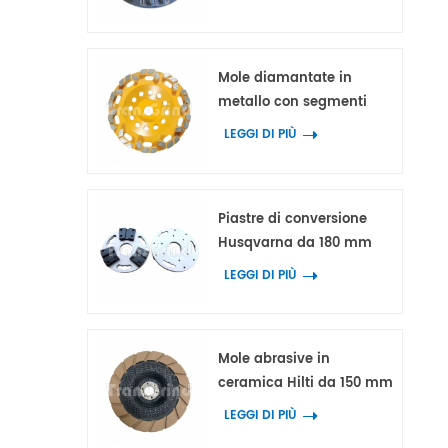
doppio dente e triplo
picco per cemento e
terrazzo
Mole diamantate in
metallo con segmenti
diamantati a blocchi a
LEGGI DI PIÙ
forma di arco per
cemento e terrazzo
Piastre di conversione
Husqvarna da 180 mm
con 3 adattatori per
LEGGI DI PIÙ
utensili diamantati HTC e
Scanmaskin
Mole abrasive in
ceramica Hilti da 150 mm
per la lavorazione dei
LEGGI DI PIÙ
bordi di calcestruzzo e