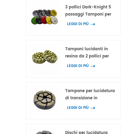
3 pollici Dark-Knight 5
passaggi Tamponi per
lucidatura in cemento
LEGGI DI PIÙ
Strumento per lucidatura
ibrido per pavimenti in
cemento e terrazzo
Tamponi lucidanti in
resina da 2 pollici per
calcestruzzo, marmo e
LEGGI DI PIÙ
granito
Tampone per lucidatura
di transizione in
ceramica di alta qualità
LEGGI DI PIÙ
da 2 pollici per la
rimozione di graffi di
cemento
Dischi per lucidatura