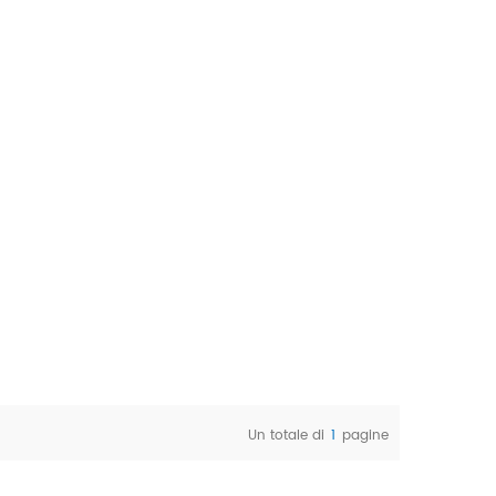
 in
SASE è perfetto per varie applicazioni
E forniscono
come la preparazione della superficie,
ultati
il livellamento e la rimozione di
calcestruzzo.
rivestimenti o adesivi.
Un totale di
1
pagine