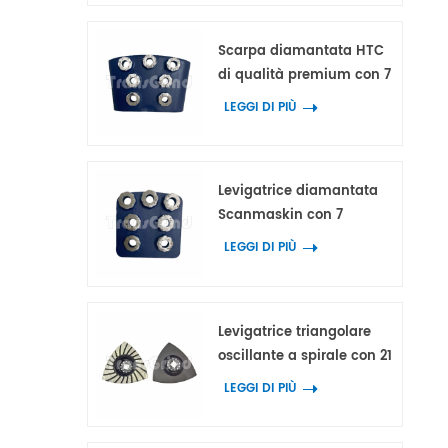
terrazzo.
Scarpa diamantata HTC
di qualità premium con 7
segmenti ad anello a
LEGGI DI PIÙ
fiore
Levigatrice diamantata
Scanmaskin con 7
segmenti ad anello
LEGGI DI PIÙ
floreale per calcestruzzo e
terrazzo
Levigatrice triangolare
oscillante a spirale con 21
segmenti diamantati per
LEGGI DI PIÙ
la levigatura degli angoli
su calcestruzzo e terrazzo.