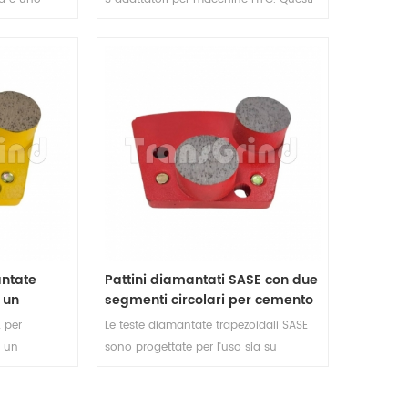
tremamente
adattatori delle piastre HTC per la
i superfici in
levigatura dei pavimenti sono
a. Questo
progettati per il collegamento con gli
e del
utensili diamantati SASE.
sia per l'uso
rendo
arie
e.
ntate
Pattini diamantati SASE con due
 un
segmenti circolari per cemento
r
e terrazzo
 per
Le teste diamantate trapezoidali SASE
 un
sono progettate per l'uso sia su
ato
cemento che su terrazzo. Questo
parazione e
utensile per la levigatura dei metalli