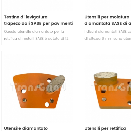
Testine di levigatura
Utensili per molatura
trapezoidali SASE per pavimenti
diamantata SASE di al
in calcestruzzo, utensile
con 3 segmenti diama
Questo utensile diamantato per la
I dischi diamantati SASE 
diamantato con 12 segmenti
macchina SASE
rettifica di metalli SASE è dotato di 12
di altezza 8 mm sono utens
romboidali
segmenti a forma di rombo posizionati
e di alta qualità progettati
strategicamente per la massima
preparazione delle superfic
efficienza di rettifica. L'utensile
applicazioni di levigatura. 
diamantato per calcestruzzo SASE offre
abrasivi SASE sono appos
prestazioni di rettifica eccezionali e
progettati per essere utilizz
grande versatilità. È la scelta ideale per
levigatrici per pavimenti S
chi cerca risultati ottimali in una
varietà di applicazioni.
Utensile diamantato
Utensili per rettifica