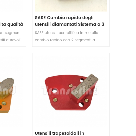
SASE Cambio rapido degli
ta qualità
utensili diamantati Sistema a 3
ntati per
perni per levigare calcestruzzo
con segmenti
SASE utensili per rettifica in metallo
da morbido a duro
ili durevoli
cambio rapido con 2 segmenti a
 per la
spada sono progettati per la rettifica
i e le
della superficie del pavimento, hanno
I dischi
una lunga durata e un buon risultato
itamente
di levigatura pronto per la lucidatura o
ati con le
il rivestimento.
ASE .
Utensili trapezoidali in