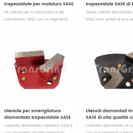
trapezoidale per molatura SASE
trapezoidale SASE di
per pavimenti in cemento con
qualità con due segm
Gli utensili per la macinazione del
Questi utensili diamantati 
un segmento ellittico
ellittici per pavimenti 
calcestruzzo SASE con un segmento
SASE sono dotati di due s
cemento
ellittico sono progettati per fornire una
ellittici da 13 mm. La scar
rimozione aggressiva del materiale
SASE offre efficienza e pre
mantenendo un controllo preciso.
superiori per ottenere con 
Questo utensile diamantato per SASE
finitura liscia e impeccabil
può rimuovere efficacemente
rivestimenti, adesivi e imperfezioni per
rivelare una superficie liscia e pulita.
Utensile per smerigliatura
Utensili diamantati tr
diamantata trapezoidale SASE
SASE di alta qualità 
di qualità premium con due
segmenti di freccia p
L'utensile diamantato metallico SASE è
L'utensile diamantato in m
segmenti rettangolari per
calcestruzzo e terrazz
uno strumento ad alte prestazioni
con due segmenti a frecci