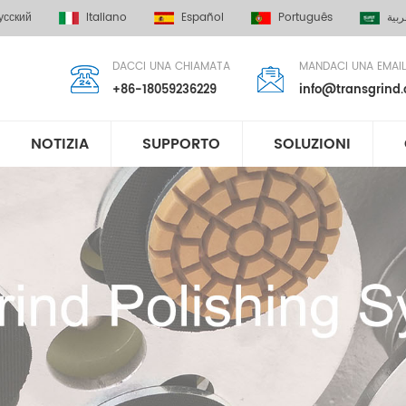
усский
Italiano
Español
Português
ربية
DACCI UNA CHIAMATA
MANDACI UNA EMAIL
+86-18059236229
info@transgrind
NOTIZIA
SUPPORTO
SOLUZIONI