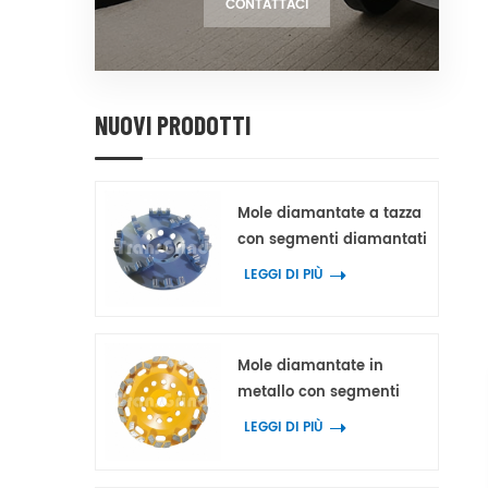
CONTATTACI
NUOVI PRODOTTI
Mole diamantate a tazza
con segmenti diamantati
dentellati multipli a
LEGGI DI PIÙ
doppio dente e triplo
picco per cemento e
terrazzo
Mole diamantate in
metallo con segmenti
diamantati a blocchi a
LEGGI DI PIÙ
forma di arco per
cemento e terrazzo