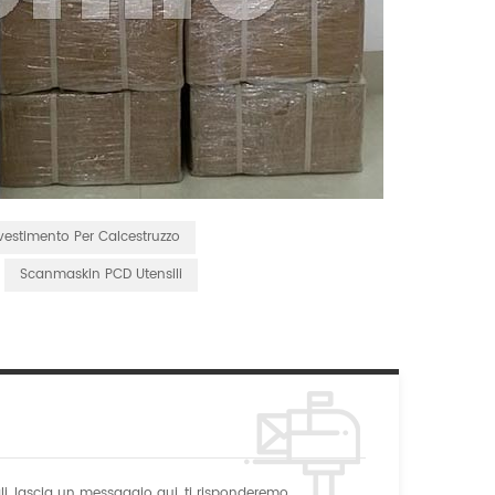
vestimento Per Calcestruzzo
Scanmaskin PCD Utensili
gli, lascia un messaggio qui, ti risponderemo