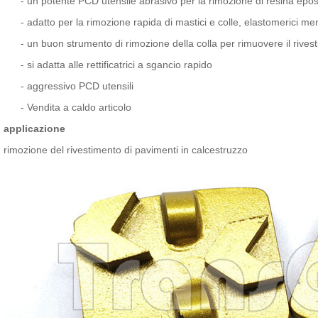
-
un potente PCD utensile abrasivo per la rimozione di resina epos
-
adatto per la rimozione rapida di mastici e colle, elastomerici 
-
un buon strumento di rimozione della colla per rimuovere il rives
-
si adatta alle rettificatrici a sgancio rapido
-
aggressivo PCD utensili
-
Vendita a caldo articolo
applicazione
rimozione del rivestimento di pavimenti in calcestruzzo