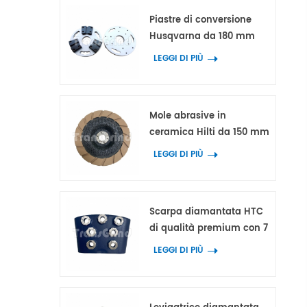
Piastre di conversione
Husqvarna da 180 mm
con 3 adattatori per
LEGGI DI PIÙ
utensili diamantati HTC e
Scanmaskin
Mole abrasive in
ceramica Hilti da 150 mm
per la lavorazione dei
LEGGI DI PIÙ
bordi di calcestruzzo e
terrazzo.
Scarpa diamantata HTC
di qualità premium con 7
segmenti ad anello a
LEGGI DI PIÙ
fiore