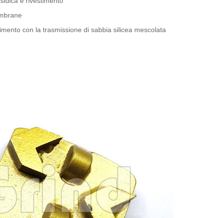
sidica e rivestimento
membrane
timento con la trasmissione di sabbia silicea mescolata