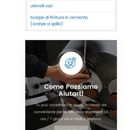
utensili vari
Scarpe di finitura in cemento
(scarpe a spillo)
Come Possiamo
Aiutarti
Tu può contattarci in qualsiasi modo sia
conveniente per te. Noi sono disponibili 24
ore / 7 giorni via e-mail o telefono.