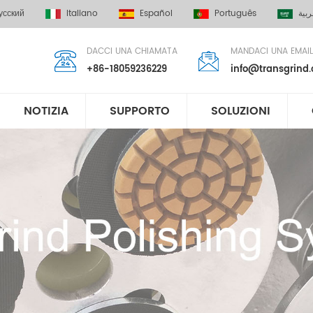
усский
Italiano
Español
Português
ربية
DACCI UNA CHIAMATA
MANDACI UNA EMAIL
+86-18059236229
info@transgrind
NOTIZIA
SUPPORTO
SOLUZIONI