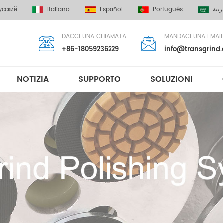
усский
Italiano
Español
Português
ربية
DACCI UNA CHIAMATA
MANDACI UNA EMAIL
+86-18059236229
info@transgrind
NOTIZIA
SUPPORTO
SOLUZIONI