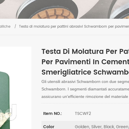
alliche
/
Testa di molatura per pattini abrasivi Schwamborn per pavimen
Testa Di Molatura Per P
Per Pavimenti In Cemento
Smerigliatrice Schwamb
Gli utensili abrasivi Schwamborn con due segmen
Schwamborn. I segmenti diamantati accuratamen
assicurano un'efficiente rimozione del materiale e 
TSCWF2
Item NO.:
Golden, Silver, Black, Green
Color