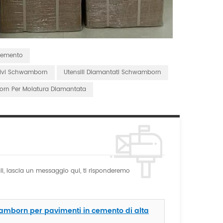
 Cemento
asivi Schwamborn
Utensili Diamantati Schwamborn
orn Per Molatura Diamantata
gli, lascia un messaggio qui, ti risponderemo
wamborn per pavimenti in cemento di alta