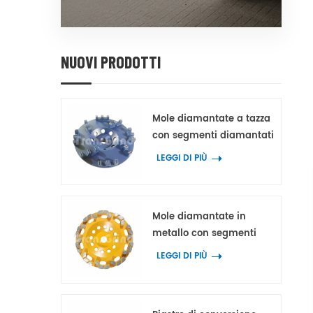
NUOVI PRODOTTI
Mole diamantate a tazza
con segmenti diamantati
dentellati multipli a
LEGGI DI PIÙ
doppio dente e triplo
picco per cemento e
terrazzo
Mole diamantate in
metallo con segmenti
diamantati a blocchi a
LEGGI DI PIÙ
forma di arco per
cemento e terrazzo