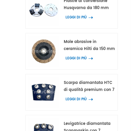
Piastre di conversione
Husqvarna da 180 mm
con 3 adattatori per
LEGGI DI PIÙ
utensili diamantati HTC e
Scanmaskin
Mole abrasive in
ceramica Hilti da 150 mm
per la lavorazione dei
LEGGI DI PIÙ
bordi di calcestruzzo e
terrazzo.
Scarpa diamantata HTC
di qualità premium con 7
segmenti ad anello a
LEGGI DI PIÙ
fiore
Levigatrice diamantata
Scanmaskin con 7