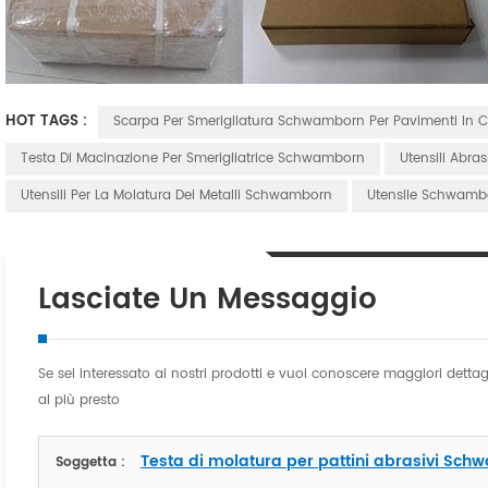
HOT TAGS :
Scarpa Per Smerigliatura Schwamborn Per Pavimenti In
Testa Di Macinazione Per Smerigliatrice Schwamborn
Utensili Abr
Utensili Per La Molatura Dei Metalli Schwamborn
Utensile Schwamb
Lasciate Un Messaggio
Se sei interessato ai nostri prodotti e vuoi conoscere maggiori detta
al più presto
Testa di molatura per pattini abrasivi Sch
Soggetta :