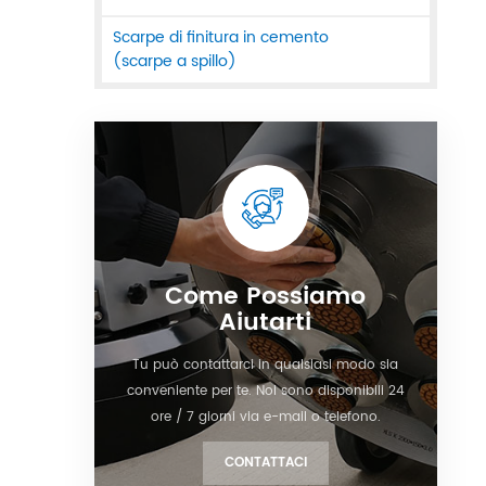
Scarpe di finitura in cemento
(scarpe a spillo)
Come Possiamo
Aiutarti
Tu può contattarci in qualsiasi modo sia
conveniente per te. Noi sono disponibili 24
ore / 7 giorni via e-mail o telefono.
CONTATTACI